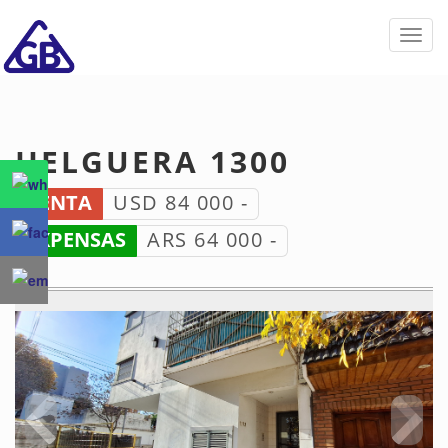
Invert
naveg
HELGUERA 1300
VENTA
USD 84 000 -
EXPENSAS
ARS 64 000 -